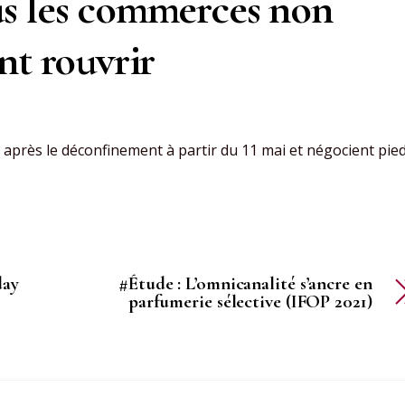
s les commerces non
nt rouvrir
e après le déconfinement à partir du 11 mai et négocient pie
day
#Étude : L’omnicanalité s’ancre en
parfumerie sélective (IFOP 2021)