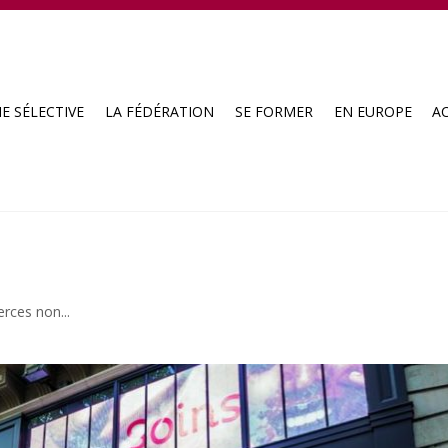
E SÉLECTIVE
LA FÉDÉRATION
SE FORMER
EN EUROPE
A
rces non...