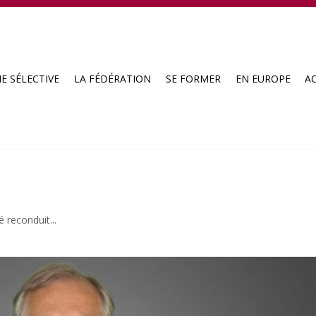
E SÉLECTIVE
LA FÉDÉRATION
SE FORMER
EN EUROPE
A
 reconduit...