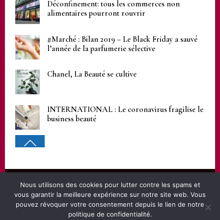
Déconfinement: tous les commerces non
alimentaires pourront rouvrir
#Marché : Bilan 2019 – Le Black Friday a sauvé
l’année de la parfumerie sélective
Chanel, La Beauté se cultive
INTERNATIONAL : Le coronavirus fragilise le
business beauté
Nous utilisons des cookies pour lutter contre les spams et
© 2024 FFPS
vous garantir la meilleure expérience sur notre site web. Vous
Mentions légales
pouvez révoquer votre consentement depuis le lien de notre
politique de confidentialité.