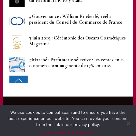
du Parfum, la FFPS y était.
#Gouvernance : William Koeberlé, réélu
président du Conseil du Commerce de France
3 juin 2019 : Cérémonie des Oscars Cosmétiques
Magazine
#Marché : Parfumerie sélective : les ventes en e-
commerce ont augmenté de 17% en 2018
© 2022 FFPS
We use cookies to combat spam and to ensure you have the
Legal notices
best experience on our website. You can revoke your consent
from the link in our privacy policy.
Accept
Decline
Privacy Policy