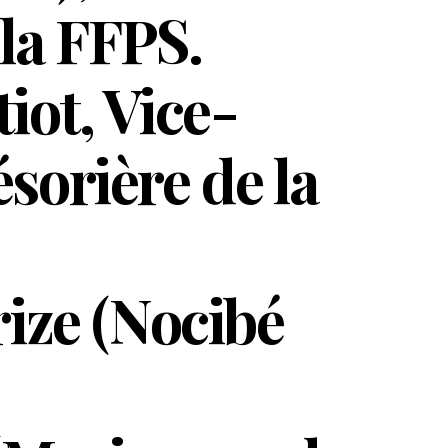
la FFPS.
iot, Vice-
sorière de la
rize (Nocibé