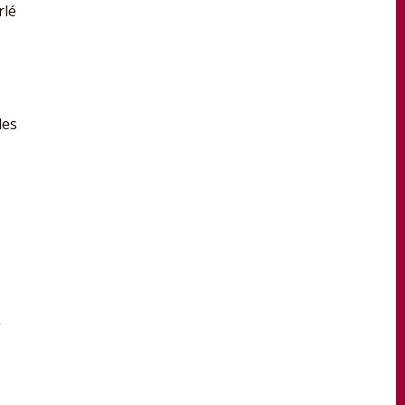
rlé
les