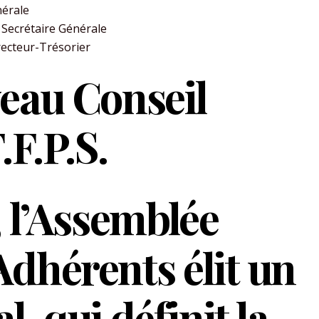
nérale
Secrétaire Générale
recteur-Trésorier
veau Conseil
.F.P.S.
, l’Assemblée
Adhérents élit un
, qui définit la